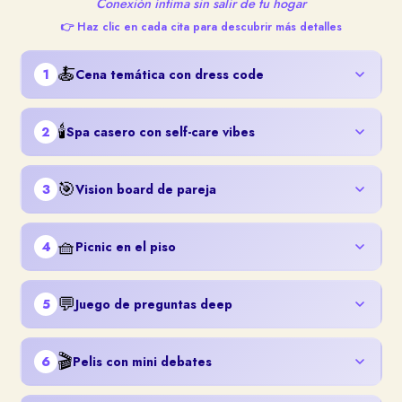
Conexión íntima sin salir de tu hogar
👉 Haz clic en cada cita para descubrir más detalles
🍝
1
Cena temática con dress code
🕯️
2
Spa casero con self-care vibes
🎯
3
Vision board de pareja
🧺
4
Picnic en el piso
💬
5
Juego de preguntas deep
🎬
6
Pelis con mini debates