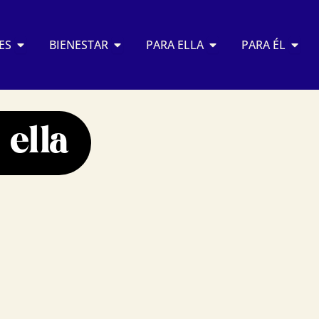
Abrir RELACIONES
Abrir BIENESTAR
Abrir PARA ELLA
Abrir
ES
BIENESTAR
PARA ELLA
PARA ÉL
ella