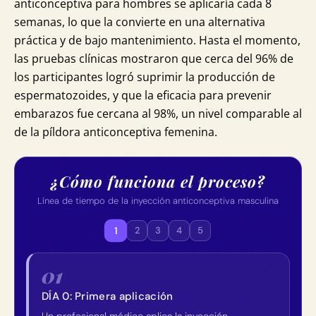
anticonceptiva para hombres se aplicaría cada 8
semanas, lo que la convierte en una alternativa
práctica y de bajo mantenimiento. Hasta el momento,
las pruebas clínicas mostraron que cerca del 96% de
los participantes logró suprimir la producción de
espermatozoides, y que la eficacia para prevenir
embarazos fue cercana al 98%, un nivel comparable al
de la píldora anticonceptiva femenina.
¿Cómo funciona el proceso?
Línea de tiempo de la inyección anticonceptiva masculina
1
2
3
4
5
01
DÍA 0: Primera aplicación
Un profesional médico aplica la inyección