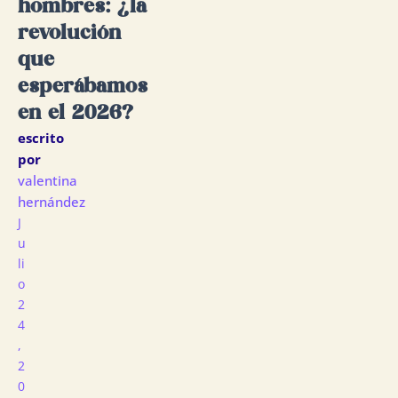
hombres: ¿la
revolución
que
esperábamos
en el 2026?
escrito
por
valentina
hernández
J
U
Li
O
2
4
,
2
0