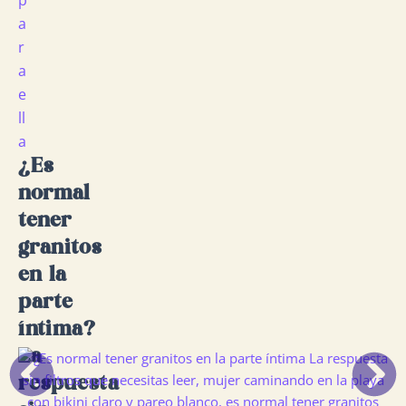
p
a
r
a
e
ll
a
¿Es
normal
tener
granitos
en la
parte
íntima?
La
Ant
Si
respuesta