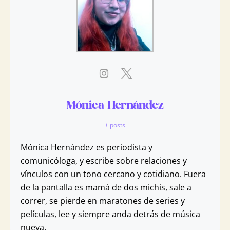
grano representa un peligro si se intensifica el
dolor, se inflama o se torna más rojo, si se
presentan marcas o franjas rojas en su entorno,
o si se experimenta dolor o incomodidad dentro
del organismo.
Mónica Hernández
+ posts
Mónica Hernández es periodista y
comunicóloga, y escribe sobre relaciones y
vínculos con un tono cercano y cotidiano. Fuera
de la pantalla es mamá de dos michis, sale a
correr, se pierde en maratones de series y
películas, lee y siempre anda detrás de música
nueva.