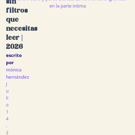
sin
filtros
que
necesitas
leer |
2026
escrito
por
mónica
hernández
J
U
Li
O
1
4
,
2