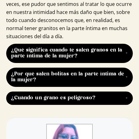
veces, ese pudor que sentimos al tratar lo que ocurre
en nuestra intimidad hace más daño que bien, sobre
todo cuando desconocemos que, en realidad, es
normal tener granitos en la parte íntima en muchas
situaciones del día a día.
¿Qué significa cuando te salen granos en la
parte íntima de la mujer?
Los granos o grumos cercanos a la zona vulvar
¿Por qué salen bolitas en la parte íntima de
pueden ser resultado de diversas causas, tales
la mujer?
como el afeitado y las infecciones. Afeitarse . Es
habitual que, si te afeitas el cabello púbico, te
Las bolitas en el área genital femenina pueden
¿Cuándo un grano es peligroso?
aparezcan pelos encarnados (pelos que vuelven a
originarse por diversas razones, entre las que se
crecer en la piel). Esto podría generar granitos.
incluyen infecciones, irritaciones, quistes y
Un grano puede representar un riesgo si
verrugas genitales. Es crucial examinar las bolitas
presenta síntomas de infección o si es una clase
para identificar el motivo y conseguir un
de lesión que podría señalar un problema más
tratamiento apropiado.
serio, como el cáncer de piel. Por lo general, un