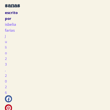
sanas
escrito
por
isbelia
farías
J
U
Li
O
2
3
,
2
0
2
6