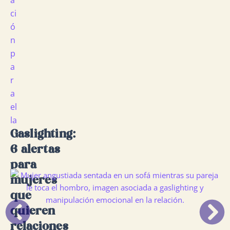
a
ci
ó
n
p
a
r
a
el
la
Gaslighting:
6 alertas
para
mujeres
que
Ant
Si
quieren
relaciones