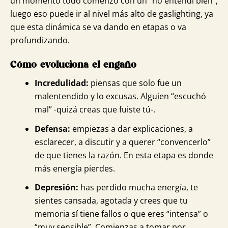
un momento todo comenzó con un “no entendí bien”,
luego eso puede ir al nivel más alto de gaslighting, ya
que esta dinámica se va dando en etapas o va
profundizando.
Cómo evoluciona el engaño
Incredulidad:
piensas que solo fue un
malentendido y lo excusas. Alguien “escuchó
mal” -quizá creas que fuiste tú-.
Defensa:
empiezas a dar explicaciones, a
esclarecer, a discutir y a querer “convencerlo”
de que tienes la razón. En esta etapa es donde
más energía pierdes.
Depresión:
has perdido mucha energía, te
sientes cansada, agotada y crees que tu
memoria sí tiene fallos o que eres “intensa” o
“muy sensible”. Comienzas a tomar por