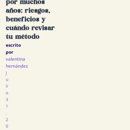
por muchos
años: riesgos,
beneficios y
cuándo revisar
tu método
escrito
por
valentina
hernández
J
U
Li
O
3
1
,
2
0