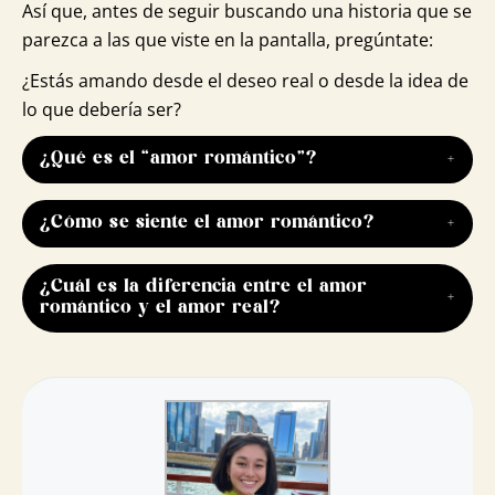
Así que, antes de seguir buscando una historia que se
parezca a las que viste en la pantalla, pregúntate:
¿Estás amando desde el deseo real o desde la idea de
lo que debería ser?
¿Qué es el “amor romántico”?
El amor romántico es una forma idealizada de
¿Cómo se siente el amor romántico?
amar, basada en la pasión, la exclusividad y la
idea de encontrar a “la persona perfecta”. Suele
El amor romántico se siente como una conexión
verse como un vínculo profundo y eterno, pero
¿Cuál es la diferencia entre el amor
intensa y profunda con otra persona. Hay deseo,
romántico y el amor real?
también puede generar expectativas poco
emoción, mariposas en el estómago y una fuerte
realistas si se idealiza en exceso.
necesidad de estar cerca. También se
La diferencia clave entre el amor romántico y
experimenta idealización, compromiso y una
el amor real está en la idealización versus la
sensación de que esa persona es única e
aceptación:
irremplazable.
Amor romántico
: Se basa en la fantasía, la
pasión intensa y la idea de que el amor lo puede