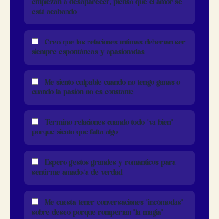
empiezan a desaparecer, pienso que el amor se
está acabando
Creo que las relaciones íntimas deberían ser
siempre espontáneas y apasionadas
Me siento culpable cuando no tengo ganas o
cuando la pasión no es constante
Termino relaciones cuando todo "va bien"
porque siento que falta algo
Espero gestos grandes y románticos para
sentirme amado/a de verdad
Me cuesta tener conversaciones "incómodas"
sobre deseo porque romperían "la magia"