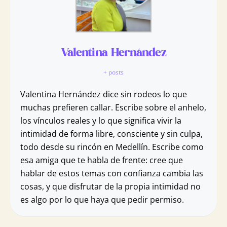
todo. Se idealiza a la pareja y se busca una
conexión perfecta y mágica.
Amor real
: Se basa en la aceptación, el
compromiso consciente y el trabajo mutuo. No
idealiza, sino que reconoce defectos, enfrenta
Valentina Hernández
conflictos y crece con el tiempo.
+ posts
En resumen, el amor romántico enamora; el
amor real construye.
Valentina Hernández dice sin rodeos lo que
muchas prefieren callar. Escribe sobre el anhelo,
los vínculos reales y lo que significa vivir la
intimidad de forma libre, consciente y sin culpa,
todo desde su rincón en Medellín. Escribe como
esa amiga que te habla de frente: cree que
hablar de estos temas con confianza cambia las
cosas, y que disfrutar de la propia intimidad no
es algo por lo que haya que pedir permiso.