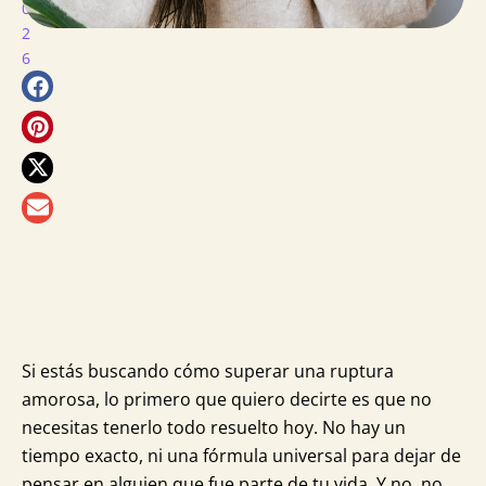
0
2
6
más
para
ti
Si estás buscando cómo superar una ruptura
amorosa, lo primero que quiero decirte es que no
necesitas tenerlo todo resuelto hoy. No hay un
tiempo exacto, ni una fórmula universal para dejar de
pensar en alguien que fue parte de tu vida. Y no, no