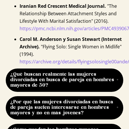
Iranian Red Crescent Medical Journal.
"The
Relationship Between Attachment Styles and
Lifestyle With Marital Satisfaction" (2016).
https://pmc.ncbi.nlm.nih.gov/articles/PMC4939067
Carol M. Anderson y Susan Stewart (Internet
Archive).
"Flying Solo: Single Women in Midlife"
(1994).
https://archive.org/details/flyingsolosingle00an
¿Qué buscan realmente las mujeres
divorciadas en busca de pareja en hombres
mayores de 50?
Muchas valoran la madurez, la estabilidad
¿Por qué las mujeres divorciadas en busca
emocional y la seguridad que ofrece un hombre
de pareja suelen interesarse en hombres
con experiencia, más allá de la apariencia física.
mayores y no en más jóvenes?
Porque después de un divorcio, buscan