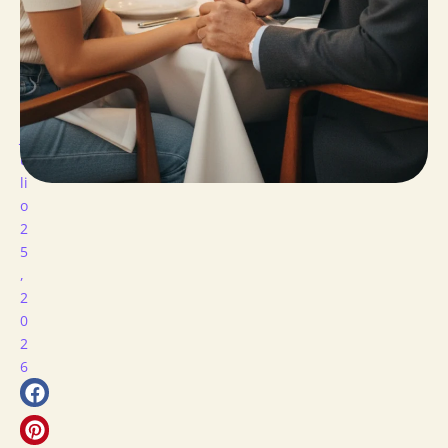
de 50?
escrito
por
mónica
hernández
J
U
Li
O
2
5
,
2
0
2
6