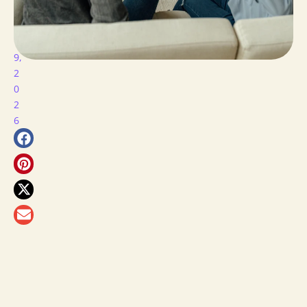
Rz
O
1
9,
2
0
2
6
más
para
ti